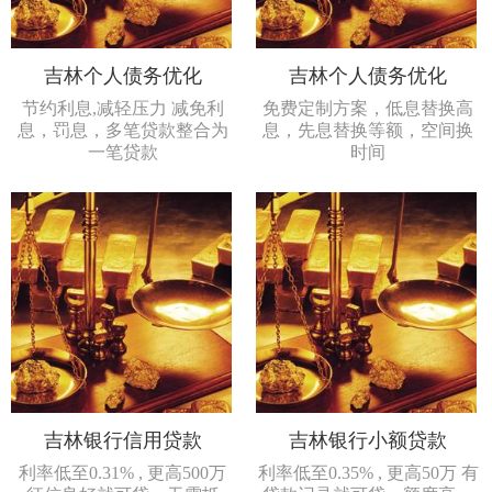
吉林个人债务优化
吉林个人债务优化
节约利息,减轻压力 减免利
免费定制方案，低息替换高
息，罚息，多笔贷款整合为
息，先息替换等额，空间换
一笔贷款
时间
吉林银行信用贷款
吉林银行小额贷款
利率低至0.31% , 更高500万
利率低至0.35% , 更高50万 有