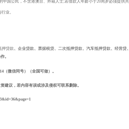
能力的中国公民，不含港澳台、外籍人士;若借款人年龄小于20周岁必须提供
与行业。
抵押贷款
、
企业贷款
、
票据税贷
、
二次抵押贷款
、
汽车抵押贷款
、
经营贷
操作。
14
（微信同号）（全国可做）
。
投资建议，若内容有误或涉及侵权可联系删除。
23&id=36&page=1