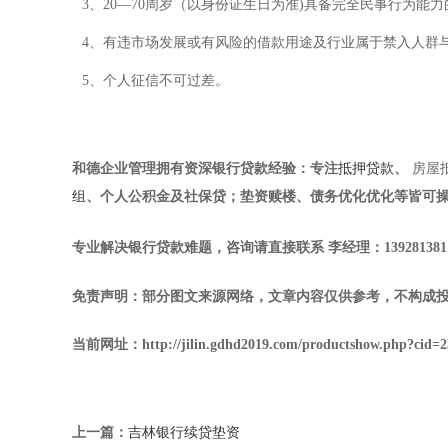
3、20—70周岁（以身份证生日为准)具备完全民事行为
4、有违市场发展或有风险的借款用途及行业属于禁入人群
5、个人征信不可过差。
和德企业管理
拥有资深银行贷款经验：专注
抵押贷款
、
房屋
组
、个人公积金及社保贷；垫资赎楼、债务优化优化等皆可
专业解决银行贷款难题，咨询请直接联系
李经理
：
139281381
免责声明：部分图文来源网络，文章内容仅供参考，不构成
当前网址：http://jilin.gdhd2019.com/productshow.php?cid=
上一篇：
吉林银行续贷垫资