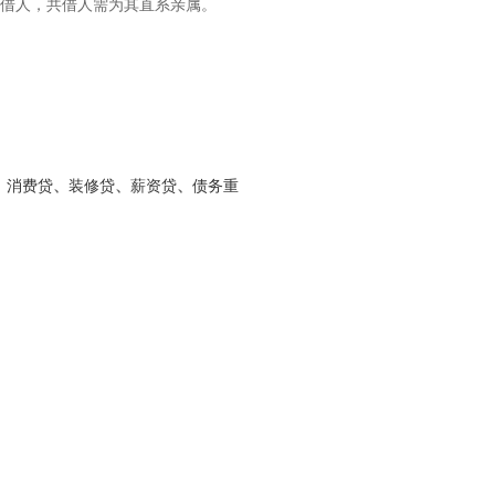
共借人，共借人需为其直系亲属。
、
消费贷
、
装修贷
、
薪资贷
、
债务重